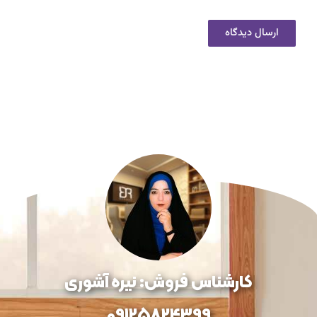
کارشناس فروش: نیره آشوری
09125824399