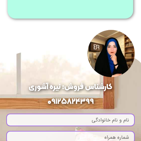
کارشناس فروش: نیره آشوری
09125824399