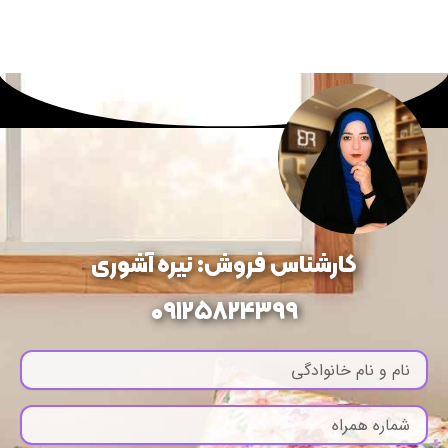
کارشناس فروش: نیره آشوری
09125824399