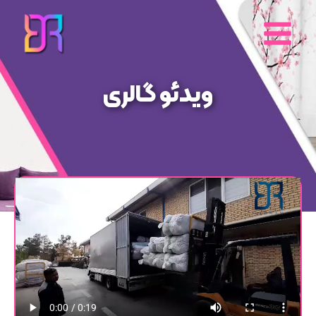
رش
ه
حتوا
ویدئو گالری