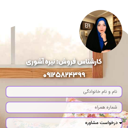
کارشناس فروش: نیره آشوری
09125824399