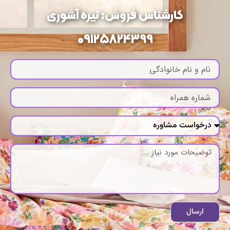
کارشناس فروش: نیره آشوری
09125824399
ارسال