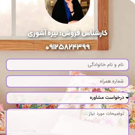
کارشناس فروش: نیره آشوری
09125824399