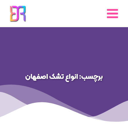
رش
ه
حتوا
برچسب: انواع تشک اصفهان