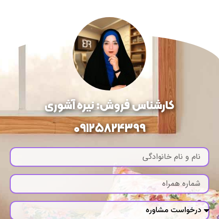
کارشناس فروش: نیره آشوری
09125824399