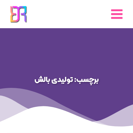
رش
ه
حتوا
برچسب: تولیدی بالش