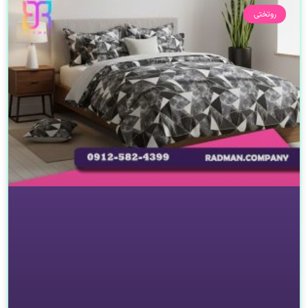
روتختی