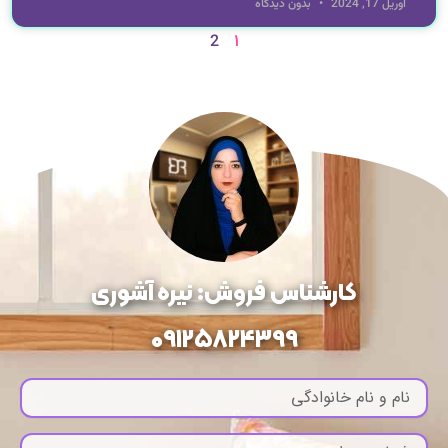
آوریل 17, 2024
بدون دیدگاه
1
2
کارشناس فروش: نیره آشوری
09125824399