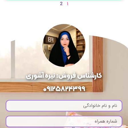
1
2
کارشناس فروش: نیره آشوری
09125824399