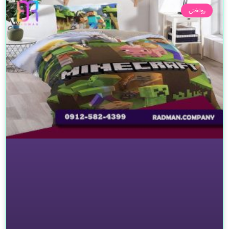
روتختی