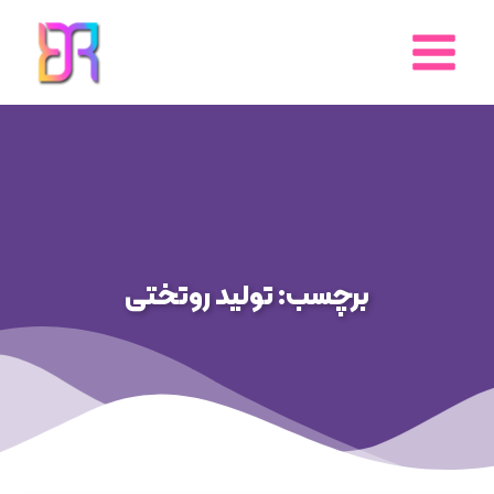
رش
ه
حتوا
برچسب: تولید روتختی