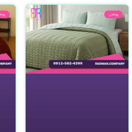
روتختی
روتخ