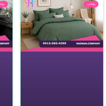
روتختی
روتخ