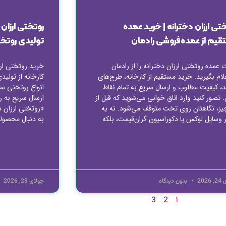
تی ارزان دخترانه | خرید عمده
روتختی ارزان 
قیم از عمده‌فروشی رادمان
تولیدی روتخت
 عمده روتختی ارزان دخترانه را از رادمان
خرید روتختی ار
لام بگیرید. خرید مستقیم از کارخانه، طرح‌های
کارخانه از تولی
، کیفیت مطلوب و ارسال سریع به تمام نقاط
انواع روتختی سه
. تصور کنید وارد اتاق خوابی می‌شوید که قبل از
ارسال سریع به ر
یز، نگاهتان روی تخت متوقف می‌شود. نه به
«روتختی ارزان در
 وسایل لوکس یا دکوراسیون گران‌قیمت، بلکه
به دنبال محصول
 مطلب »
ادامه مطلب »
2026
بدون دیدگاه
جولای 23, 2026
1
3
2