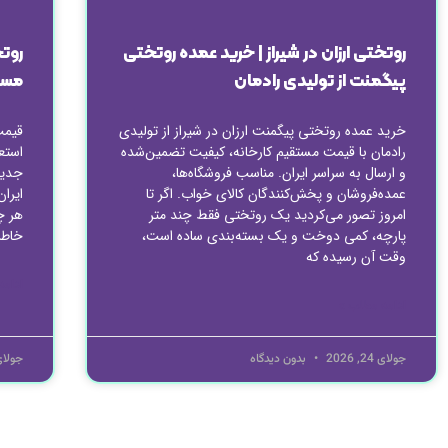
روتختی ارزان در شیراز | خرید عمده روتختی
روتخ
پیگمنت از تولیدی رادمان
مست
خرید عمده روتختی پیگمنت ارزان در شیراز از تولیدی
قیمت
رادمان با قیمت مستقیم کارخانه، کیفیت تضمین‌شده
استع
و ارسال به سراسر ایران. مناسب فروشگاه‌ها،
جدید
عمده‌فروشان و پخش‌کنندگان کالای خواب. اگر تا
ایران
امروز تصور می‌کردید یک روتختی فقط چند متر
هر چ
پارچه، کمی دوخت و یک بسته‌بندی ساده است،
خاطر
وقت آن رسیده که
ادامه
ادامه مطلب »
جولای 24, 2026
بدون دیدگاه
جولای 24, 