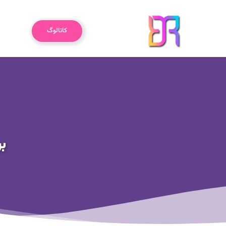
رش
ه
خانه
حتوا
کاتالوگ
بر