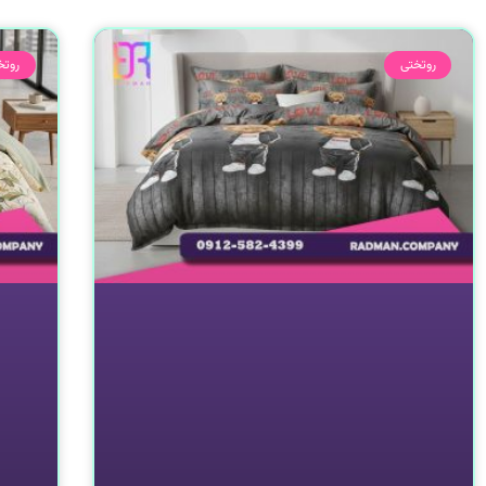
روتختی
روتخ