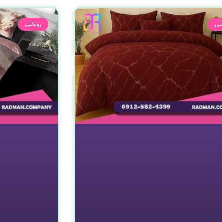
تی
روتختی