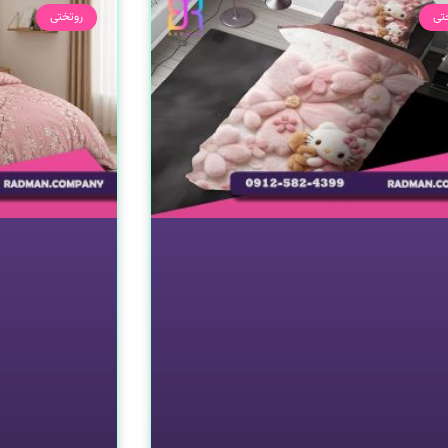
تی
روتختی