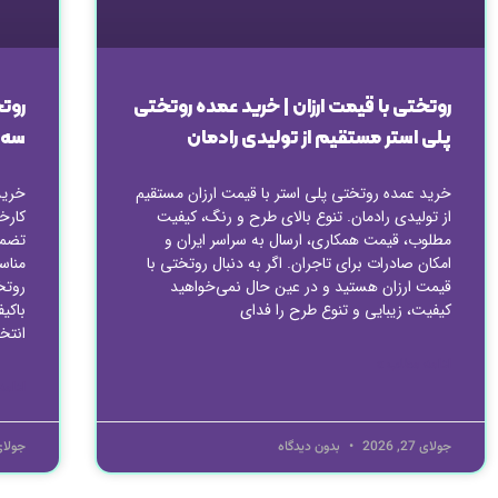
روتختی با قیمت ارزان | خرید عمده روتختی
روتخ
پلی استر مستقیم از تولیدی رادمان
سه 
خرید عمده روتختی پلی استر با قیمت ارزان مستقیم
خرید
از تولیدی رادمان. تنوع بالای طرح و رنگ، کیفیت
کارخا
مطلوب، قیمت همکاری، ارسال به سراسر ایران و
تضمی
امکان صادرات برای تاجران. اگر به دنبال روتختی با
مناس
قیمت ارزان هستید و در عین حال نمی‌خواهید
روتخ
کیفیت، زیبایی و تنوع طرح را فدای
باکیف
انتخ
ادامه مطلب »
ادامه
جولای 27, 2026
بدون دیدگاه
جولای 27, 