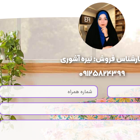
ارشناس فروش: نیره آشوری
09125824399