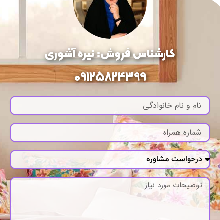
کارشناس فروش: نیره آشوری
09125824399