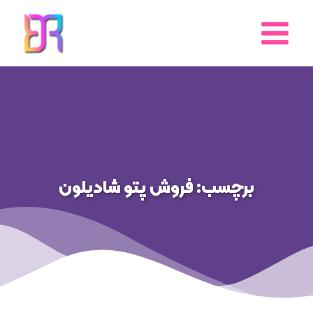
رش
ه
حتوا
برچسب: فروش پتو شادیلون