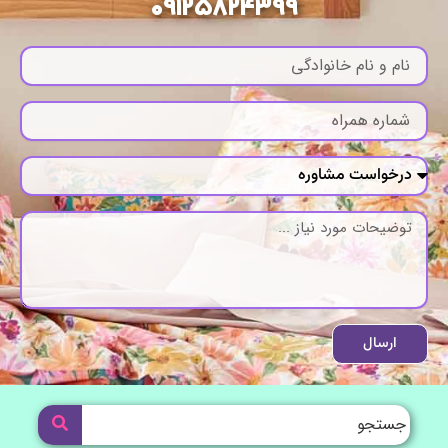
09125824399
ارسال