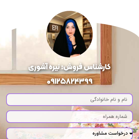
کارشناس فروش: نیره آشوری
09125824399