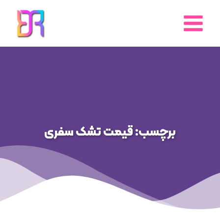
رش
ه
حتوا
برچسب: قیمت تشک سفری