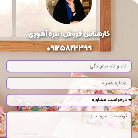
کارشناس فروش: نیره آشوری
09125824399