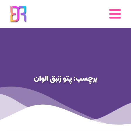
رش
ه
حتوا
برچسب: پتو زنبق الوان