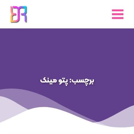
رش
ه
حتوا
برچسب: پتو مینک