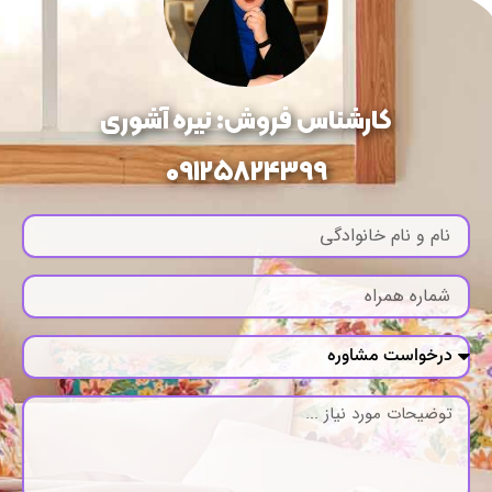
کارشناس فروش: نیره آشوری
09125824399