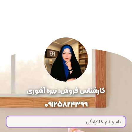
کارشناس فروش: نیره آشوری
09125824399