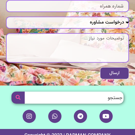
ارسال
I
W
T
Y
n
h
e
o
s
a
l
u
t
t
e
t