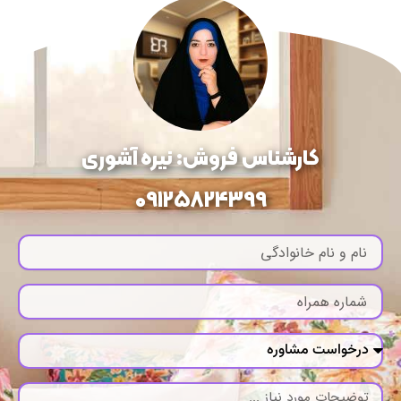
کارشناس فروش: نیره آشوری
09125824399