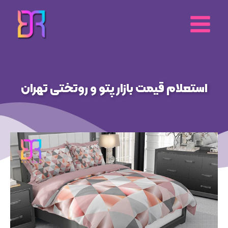
رش
ه
حتوا
استعلام قیمت بازار پتو و روتختی تهران