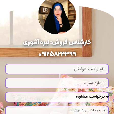
کارشناس فروش: نیره آشوری
09125824399