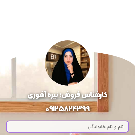
کارشناس فروش: نیره آشوری
09125824399