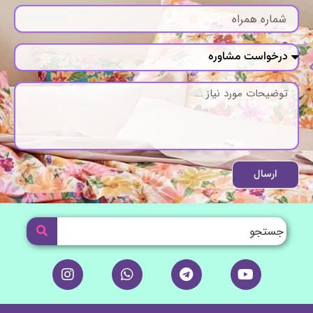
ارسال
I
W
T
Y
n
h
e
o
s
a
l
u
t
t
e
t