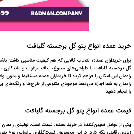
خريد عمده انواع پتو گل برجسته گلبافت
براي خريداران عمده، انتخاب کالايي که هم کيفيت مناسبي داشته باشد 
گل برجسته گلبافت با طراحي‌هاي متنوع، الياف مرغوب و ماندگاري بال
رادمان اين امکان را فراهم کرده تا خريداران عمده مستقيما و بدون و
رادمان به شما اجازه مي‌دهد موجودي متنوعي از طرح‌ها و رنگ‌هاي پرفرو
را انجام دهيد.
قيمت عمده انواع پتو گل برجسته گلبافت
يکي از عوامل تعيين‌کننده در خريد عمده، قيمت است. توليدي رادمان 
زيادي رقابتي نگه دارد. در اين مجموعه، قيمت‌گذاري براساس نوع پتو