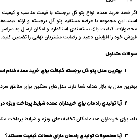
اگر قصد خريد عمده انواع پتو گل برجسته با قيمت مناسب و کيفيت برت
است. اين مجموعه با عرضه مستقيم پتو گل برجسته و ارائه قيمت‌ها
محصولات، کيفيت بالا، بسته‌بندي استاندارد و امکان ارسال به سراسر 
فروش خود را افزايش دهید و رضايت مشتريان نهايي را تضمين کنيد.
سوالات متداول
بهترين مدل پتو گل برجسته گلبافت براي خريد عمده کدام ا
بهترين مدل به بازار هدف شما دارد. مدل‌هاي سنگين براي مناطق سر
آيا توليدي رادمان براي خريداران عمده شرايط پرداخت ويژه در 
بله، براي خريداران عمده امکان تخفيف‌هاي ويژه و شرايط پرداخت من
آيا محصولات توليدي رادمان داراي ضمانت کيفيت هستند؟