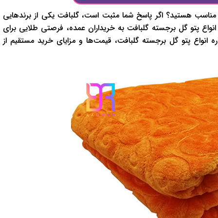
مت مناسب هستيد؟ اگر پاسخ شما مثبت است، گلبافت يکي از برندهايي
م انواع پتو گل برجسته گلبافت به خريداران عمده، فرصتي طلايي براي
ه انواع پتو گل برجسته گلبافت، قيمت‌ها و مزاياي خريد مستقيم از