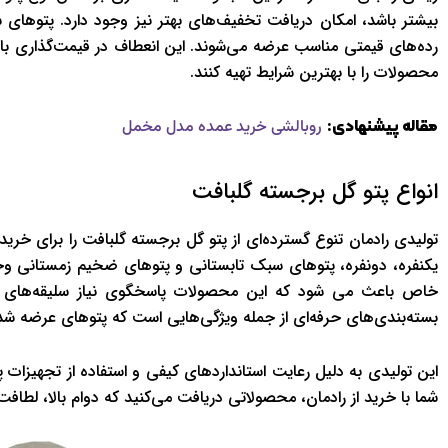
بيشتر باشد، امکان دريافت تخفيف‌هاي بهتر نيز وجود دارد. پتوهاي
رده‌هاي قيمتي مناسب عرضه مي‌شوند. اين انعطاف در قيمت‌گذاري باع
محصولات را با بهترين شرايط تهيه کنند.
مقاله پیشنهادی:
روبالشی خرید عمده مدل مخمل
انواع پتو گل برجسته گلبافت
توليدي رادمان تنوع گسترده‌اي از پتو گل برجسته گلبافت را براي خ
يکنفره، دونفره، پتوهاي سبک تابستاني و پتوهاي ضخيم زمستاني وج
خاص باعث می شود که اين محصولات پاسخگوي نياز سليقه‌هاي مخ
بسته‌بندي‌هاي حرفه‌اي از جمله ويژگي‌هايي است که پتوهاي عرضه شده ت
اين توليدي به دليل رعايت استانداردهاي کيفي و استفاده از تجهيزات پ
شما با خريد از رادمان، محصولاتي دريافت مي‌کنيد که دوام بالا، لطافت 