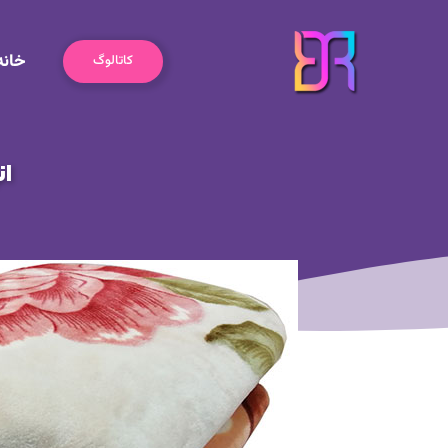
رش
ه
خانه
حتوا
کاتالوگ
ان