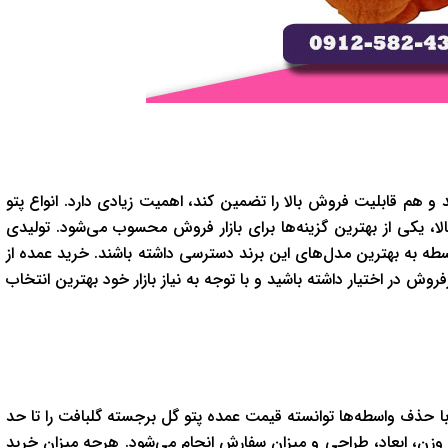
و هم قابليت فروش بالا را تضمين کند، اهميت زيادي دارد. انواع پتو
ا، يکي از بهترين گزينه‌ها براي بازار فروش محسوب مي‌شود. توليدي
اسطه به بهترين مدل‌هاي اين برند دسترسي داشته باشند. خريد عمده از
ش در اختيار داشته باشيد و با توجه به نياز بازار خود بهترين انتخاب
با حذف واسطه‌ها توانسته قيمت عمده پتو گل برجسته گلبافت را تا حد
، وزن، ابعاد، طراحي و ميزان سفارش انجام مي‌شود. هرچه ميزان خريد