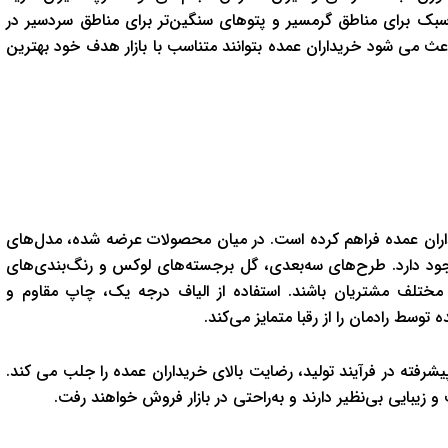
 سبک براي مناطق گرمسير و پتوهاي سنگين‌تر براي مناطق سردسير در
ث می شود خريداران عمده بتوانند متناسب با بازار هدف خود بهترين
ريداران عمده فراهم کرده است. در ميان محصولات عرضه شده، مدل‌هاي
ود دارد. طرح‌هاي سه‌بعدي، گل برجسته‌هاي لوکس و رنگ‌بندي‌هاي
تلف مشتريان باشند. استفاده از الياف درجه يک، چاپ مقاوم و
وسط رادمان را از رقبا متمايز مي‌کند.
يشرفته در فرآيند توليد، رضايت بالاي خريداران عمده را جلب می کند.
و زيبايي بي‌نظير دارند و به‌راحتي در بازار فروش خواهند رفت.