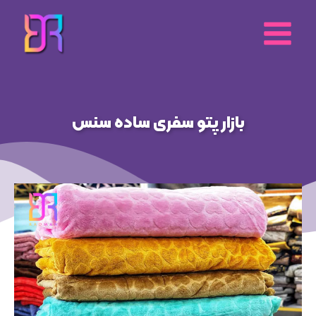
رش
ه
حتوا
بازار پتو سفری ساده سنس