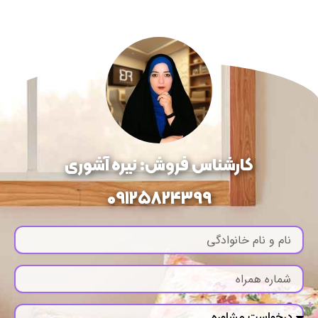
کارشناس فروش: نیره آشوری
09125824399