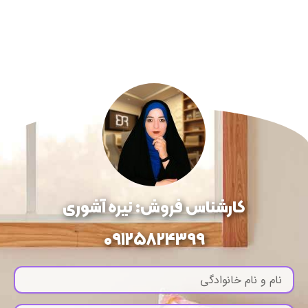
کارشناس فروش: نیره آشوری
09125824399