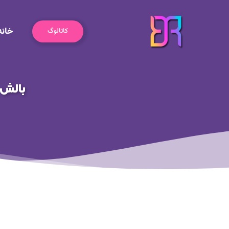
رش
ه
خانه
حتوا
کاتالوگ
بالش 