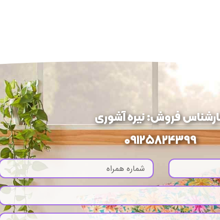
ارشناس فروش: نیره آشوری
09125824399