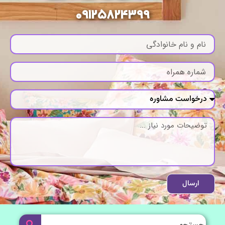
09125824399
ارسال