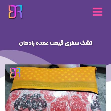
رش
ه
حتوا
تشک سفری قیمت عمده رادمان