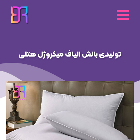
رش
ه
حتوا
تولیدی بالش الیاف میکروژل هتلی