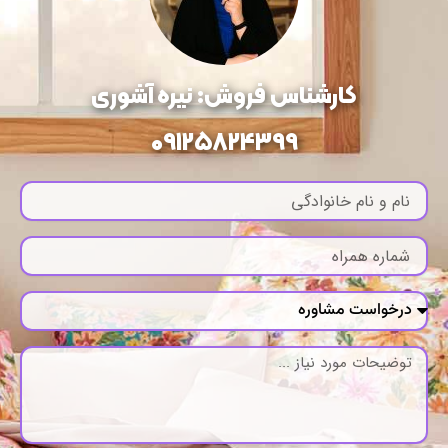
کارشناس فروش: نیره آشوری
09125824399