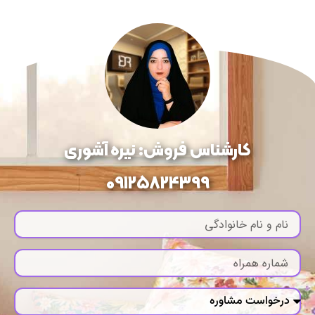
کارشناس فروش: نیره آشوری
09125824399