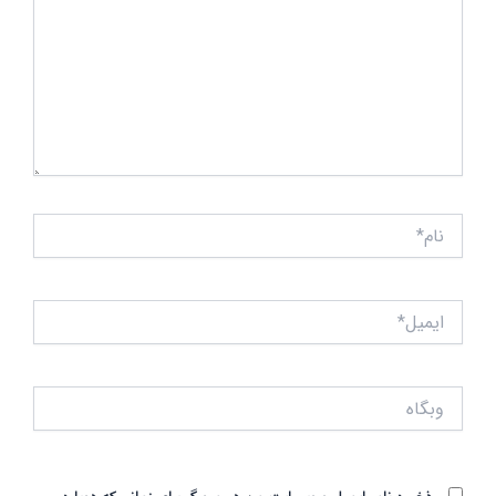
نام*
ایمیل*
وبگاه