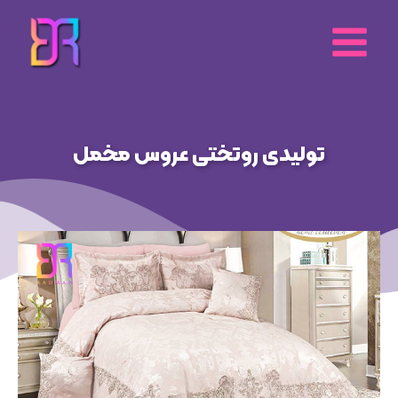
رش
ه
حتوا
تولیدی روتختی عروس مخمل