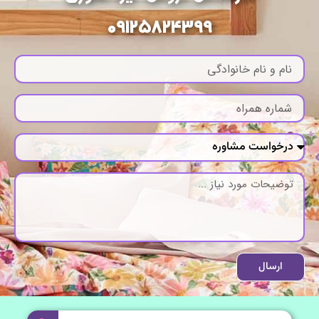
09125824399
ارسال