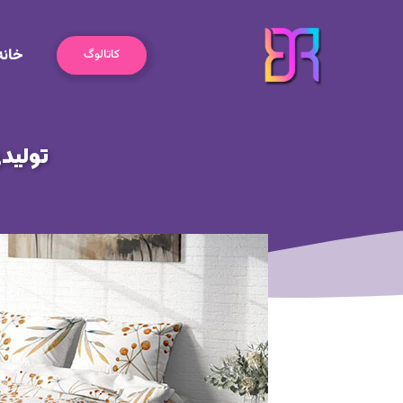
رش
ه
خانه
حتوا
کاتالوگ
تولید