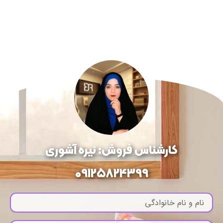
کارشناس فروش: نیره آشوری
09125824399