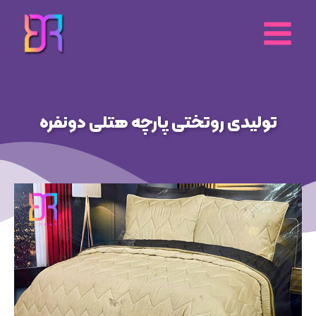
رش
ه
حتوا
تولیدی روتختی‌ پارچه هتلی دونفره