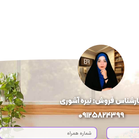
ارشناس فروش: نیره آشوری
09125824399