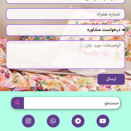
ارسال
I
W
T
Y
n
h
e
o
s
a
l
u