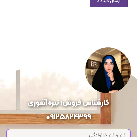
کارشناس فروش: نیره آشوری
09125824399