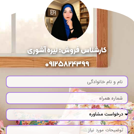
کارشناس فروش: نیره آشوری
09125824399