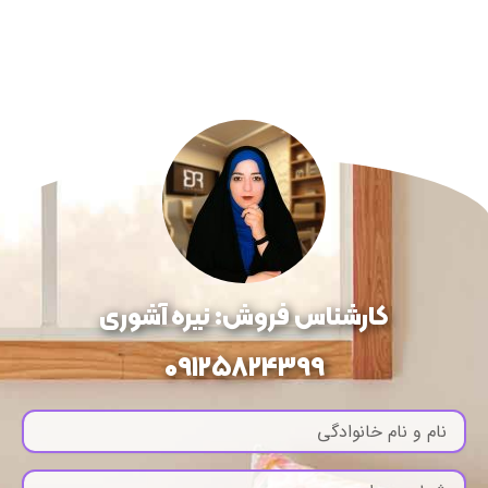
کارشناس فروش: نیره آشوری
09125824399