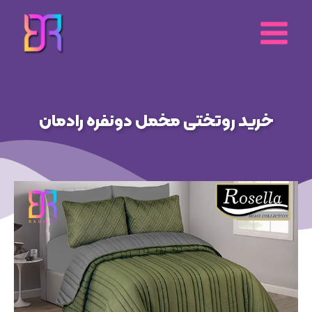
رش
ه
حتوا
خرید روتختی مخمل دونفره رادمان