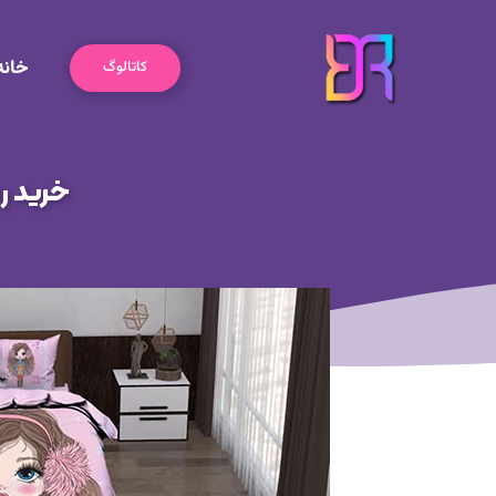
رش
ه
خانه
حتوا
کاتالوگ
خرید ر