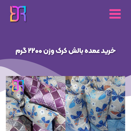
رش
ه
حتوا
خرید عمده بالش کرک وزن 2200 گرم