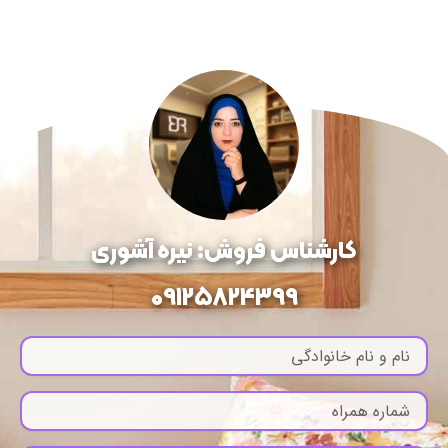
کارشناس فروش: نیره آشوری
09125824399