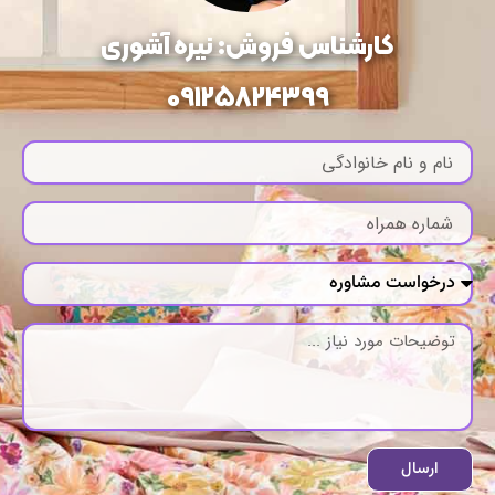
کارشناس فروش: نیره آشوری
09125824399
ارسال