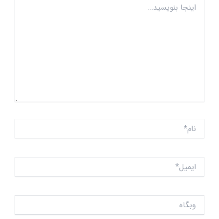
اینجا
بنویسید…
نام*
ایمیل*
وبگاه