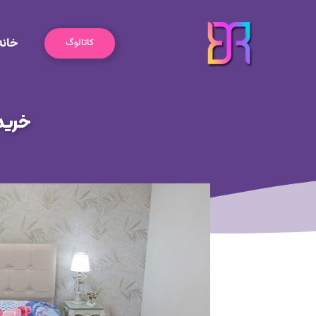
رش
ه
خانه
حتوا
کاتالوگ
خرید 