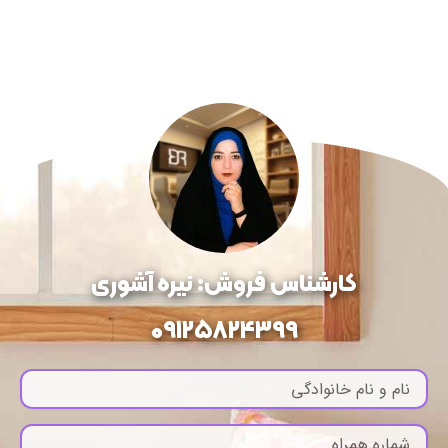
کارشناس فروش: نیره آشوری
09125824399