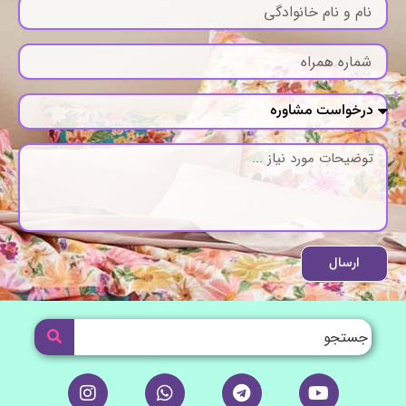
ارسال
I
W
T
Y
n
h
e
o