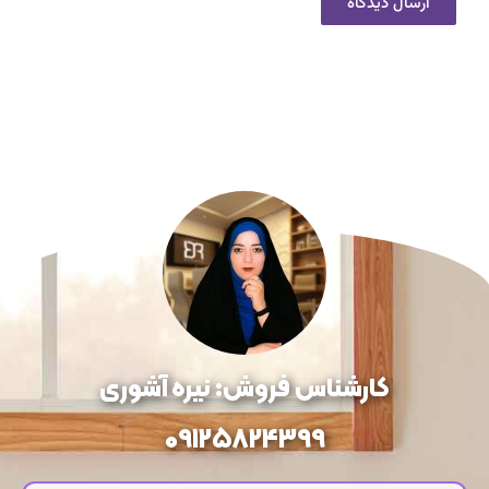
کارشناس فروش: نیره آشوری
09125824399