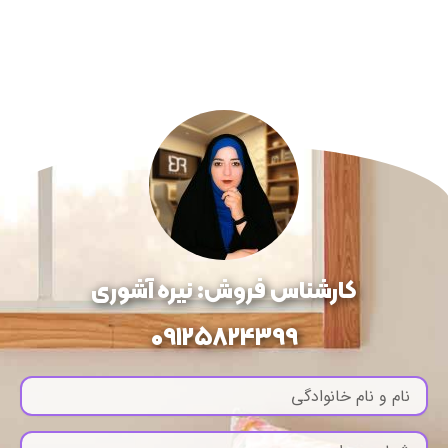
کارشناس فروش: نیره آشوری
09125824399