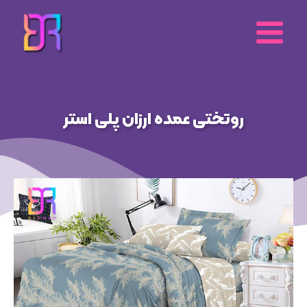
رش
ه
حتوا
روتختی عمده ارزان پلی استر