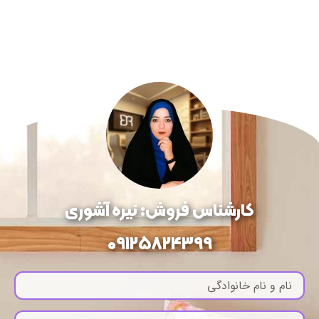
کارشناس فروش: نیره آشوری
09125824399