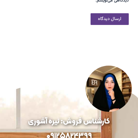
دیدگاهی می‌نویسم.
کارشناس فروش: نیره آشوری
09125824399