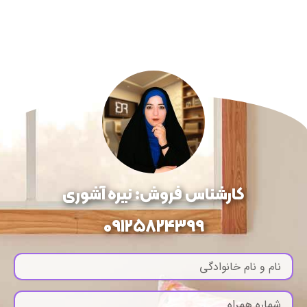
کارشناس فروش: نیره آشوری
09125824399