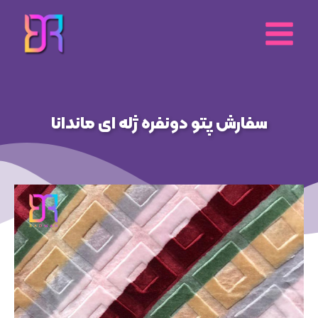
رش
ه
حتوا
سفارش پتو دونفره ژله ای ماندانا