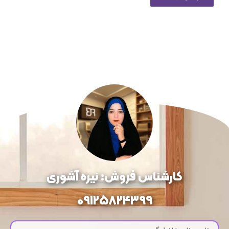
کارشناس فروش: نیره آشوری
09125824399