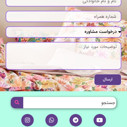
ارسال
I
W
T
Y
n
h
e
o