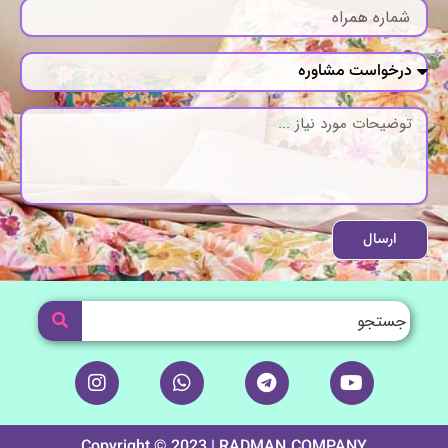
ارسال
I
W
T
Y
n
h
e
o
s
a
l
u
t
t
e
t
Copyright © 2023 |
RADMAN.COMPANY