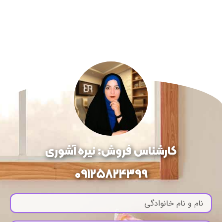
کارشناس فروش: نیره آشوری
09125824399