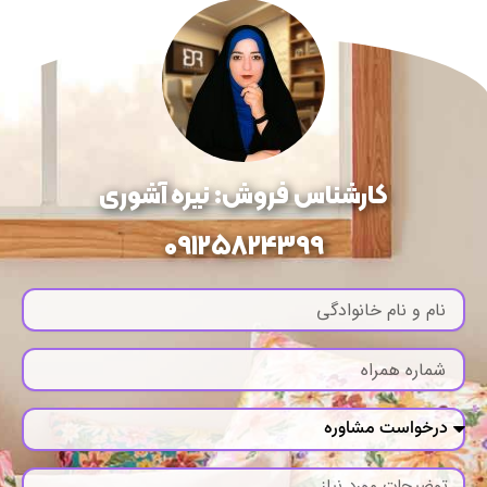
کارشناس فروش: نیره آشوری
09125824399