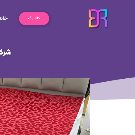
رش
ه
خانه
حتوا
کاتالوگ
شرک