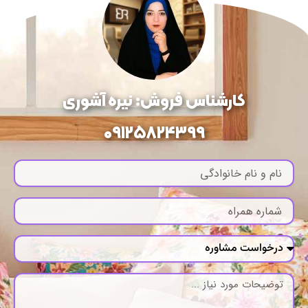
کارشناس فروش: نیره آشوری
09125824399