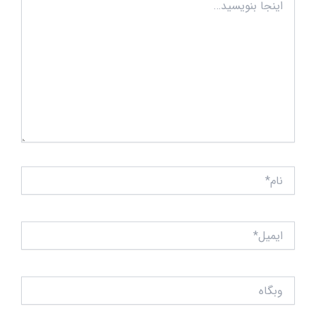
بنویسید…
نام*
ایمیل*
وبگاه