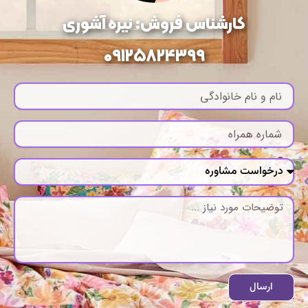
کارشناس فروش: نیره آشوری
09125824399
ارسال